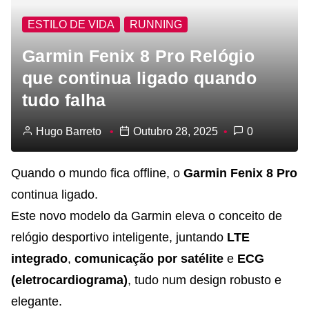
ESTILO DE VIDA
RUNNING
Garmin Fenix 8 Pro Relógio
que continua ligado quando
tudo falha
Hugo Barreto
Outubro 28, 2025
0
Quando o mundo fica offline, o
Garmin Fenix 8 Pro
continua ligado.
Este novo modelo da Garmin eleva o conceito de
relógio desportivo inteligente, juntando
LTE
integrado
,
comunicação por satélite
e
ECG
(eletrocardiograma)
, tudo num design robusto e
elegante.