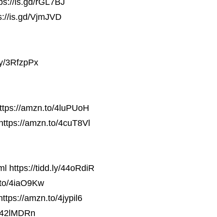
ps://is.gd/rGL7BJ
s://is.gd/VjmJVD
.ly/3RfzpPx
ttps://amzn.to/4luPUoH
https://amzn.to/4cuT8Vl
l https://tidd.ly/44oRdiR
.to/4iaO9Kw
ttps://amzn.to/4jypil6
o/42lMDRn