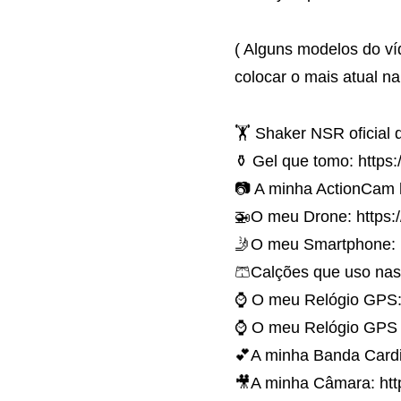
( Alguns modelos do ví
colocar o mais atual na 
🏋️ Shaker NSR oficial 
⚱️ Gel que tomo: https
📷 A minha ActionCam 
🚁O meu Drone: https:
🤳O meu Smartphone: 
🩳Calções que uso nas 
⌚ O meu Relógio GPS: h
⌚ O meu Relógio GPS de
💕A minha Banda Cardia
🎥A minha Câmara: http: