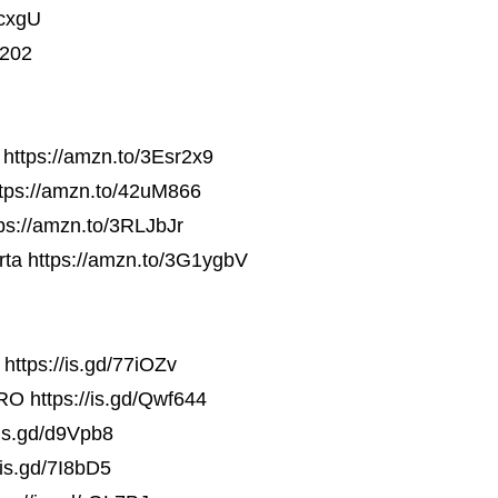
dcxgU
6202
https://amzn.to/3Esr2x9
tps://amzn.to/42uM866
ps://amzn.to/3RLJbJr
ta https://amzn.to/3G1ygbV
ttps://is.gd/77iOZv
 https://is.gd/Qwf644
//is.gd/d9Vpb8
/is.gd/7I8bD5