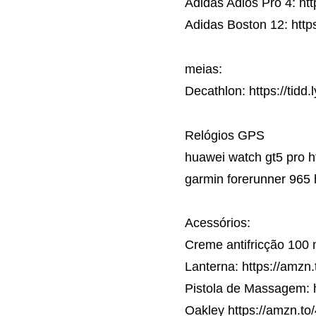
Adidas Adios Pro 4: htt
Adidas Boston 12: http
meias:
Decathlon: https://tidd
Relógios GPS
huawei watch gt5 pro h
garmin forerunner 965 
Acessórios:
Creme antifricção 100 m
Lanterna: https://amzn
Pistola de Massagem: h
Oakley https://amzn.t