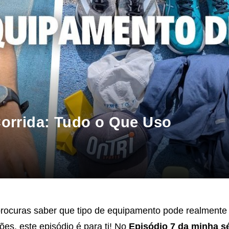
orrida: Tudo o Que Uso
procuras saber que tipo de equipamento pode realmente 
ões, este episódio é para ti! No
Episódio 7 da minha s