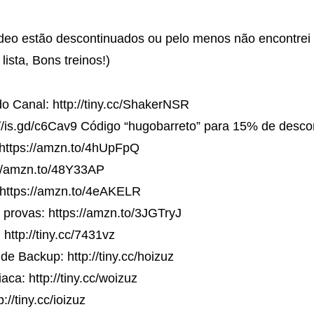
deo estão descontinuados ou pelo menos não encontrei d
lista, Bons treinos!)
do Canal: http://tiny.cc/ShakerNSR
://is.gd/c6Cav9 Código “hugobarreto” para 15% de desco
https://amzn.to/4hUpFpQ
//amzn.to/48Y33AP
https://amzn.to/4eAKELR
provas: https://amzn.to/3JGTryJ
ttp://tiny.cc/7431vz
 Backup: http://tiny.cc/hoizuz
ca: http://tiny.cc/woizuz
//tiny.cc/ioizuz