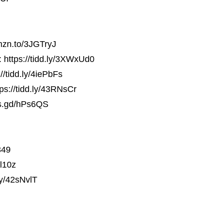
mzn.to/3JGTryJ
 https://tidd.ly/3XWxUd0
/tidd.ly/4iePbFs
://tidd.ly/43RNsCr
is.gd/hPs6QS
349
Nl10z
ly/42sNvlT