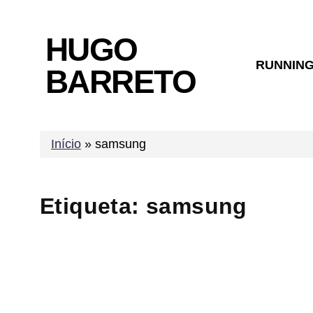
Skip
to
HUGO
content
RUNNIN
BARRETO
Início
»
samsung
Etiqueta:
samsung