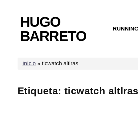
Skip
to
HUGO
content
RUNNIN
BARRETO
Início
»
ticwatch altlras
Etiqueta:
ticwatch altlra